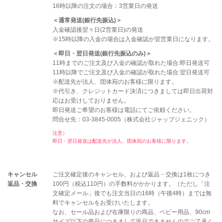
16時以降の注文の場合：3営業日の発送
＜通常発送(銀行先振込)＞
入金確認後翌々日(2営業日)の発送
※15時以降の入金の場合は入金確認が翌営業日になります。
＜即日・翌日発送(銀行先振込のみ)＞
11時までのご注文及び入金の確認が取れた場合:即日発送可
11時以降でご注文及び入金の確認が取れた場合:翌日発送可
※配送先が法人、団体宛のお客様に限ります。
※代引き、クレジットカード決済につきましては即日出荷対
応はお受けしておりません。
即日発送ご希望のお客様は電話にてご依頼ください。
問合せ先：03-3845-0005（株式会社ジャップジェニック）
注意）
即日・翌日発送は配送先が法人、団体宛のお客様に限ります。
キャンセル
ご注文確定後のキャンセル、および返品・交換は1枚につき
返品・交換
100円（税込110円）の手数料がかかります。（ただし「注
文確定メール」後でも注文当日の16時（午後4時）までは無
料でキャンセルをお受けいたします。
なお、セール品および在庫限りの商品、ベビー用品、90cm
サイズ以下の商品につきまして返品できませんのでご了承く