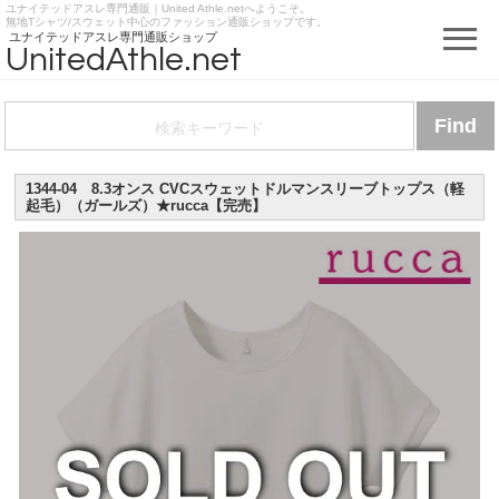
ユナイテッドアスレ専門通販｜United Athle.netへようこそ。
https://www.unitedathle.net
無地Tシャツ/スウェット中心のファッション通販ショップです。
ユナイテッドアスレ専門通販ショップ
UnitedAthle.net
1344-04 8.3オンス CVCスウェットドルマンスリーブトップス（軽
起毛）（ガールズ）★rucca【完売】