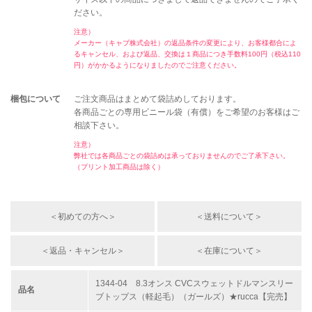
ださい。
注意）
メーカー（キャブ株式会社）の返品条件の変更により、お客様都合によ
るキャンセル、および返品、交換は１商品につき手数料100円（税込110
円）がかかるようになりましたのでご注意ください。
梱包について
ご注文商品はまとめて袋詰めしております。
各商品ごとの専用ビニール袋（有償）をご希望のお客様はご
相談下さい。
注意）
弊社では各商品ごとの袋詰めは承っておりませんのでご了承下さい。
（プリント加工商品は除く）
＜初めての方へ＞
＜送料について＞
＜返品・キャンセル＞
＜在庫について＞
1344-04 8.3オンス CVCスウェットドルマンスリー
品名
ブトップス（軽起毛）（ガールズ）★rucca【完売】