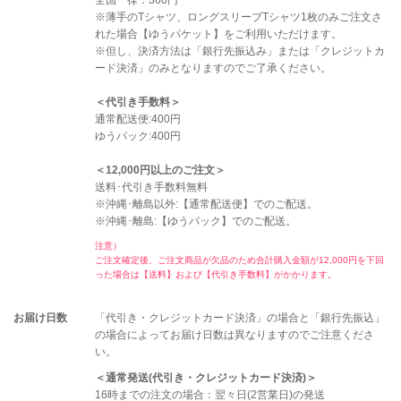
全国一律：360円
※薄手のTシャツ、ロングスリーブTシャツ1枚のみご注文さ
れた場合【ゆうパケット】をご利用いただけます。
※但し、決済方法は「銀行先振込み」または「クレジットカ
ード決済」のみとなりますのでご了承ください。
＜代引き手数料＞
通常配送便:400円
ゆうパック:400円
＜12,000円以上のご注文＞
送料･代引き手数料無料
※沖縄･離島以外:【通常配送便】でのご配送。
※沖縄･離島:【ゆうパック】でのご配送。
注意）
ご注文確定後、ご注文商品が欠品のため合計購入金額が12,000円を下回
った場合は【送料】および【代引き手数料】がかかります。
お届け日数
「代引き・クレジットカード決済」の場合と「銀行先振込」
の場合によってお届け日数は異なりますのでご注意くださ
い。
＜通常発送(代引き・クレジットカード決済)＞
16時までの注文の場合：翌々日(2営業日)の発送