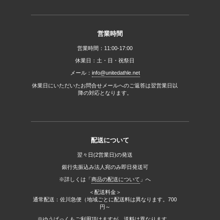
営業時間
営業時間：11:00-17:00
休業日：土・日・祝祭日
メール：
info@unitedathle.net
休業日にいただいたお問合せメールへのご返答は翌営業日以
降の対応となります。
配送について
翌々日(2営業日)の発送
銀行先振込み法人宛のみ即日発送可
※詳しくは「
商品の配送について
」へ
＜配送料金＞
通常配送：佐川急便（地域ごとに配送料は異なります。700
円～
※ゆうぱっくもご利用頂けますが、送料は異なります。