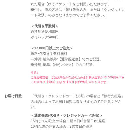
れた場合【ゆうパケット】をご利用いただけます。
※但し、決済方法は「銀行先振込み」または「クレジットカ
ード決済」のみとなりますのでご了承ください。
＜代引き手数料＞
通常配送便:400円
ゆうパック:400円
＜12,000円以上のご注文＞
送料･代引き手数料無料
※沖縄･離島以外:【通常配送便】でのご配送。
※沖縄･離島:【ゆうパック】でのご配送。
注意）
ご注文確定後、ご注文商品が欠品のため合計購入金額が12,000円を下回
った場合は【送料】および【代引き手数料】がかかります。
お届け日数
「代引き・クレジットカード決済」の場合と「銀行先振込」
の場合によってお届け日数は異なりますのでご注意くださ
い。
＜通常発送(代引き・クレジットカード決済)＞
16時までの注文の場合：翌々日(2営業日)の発送
16時以降の注文の場合：3営業日の発送