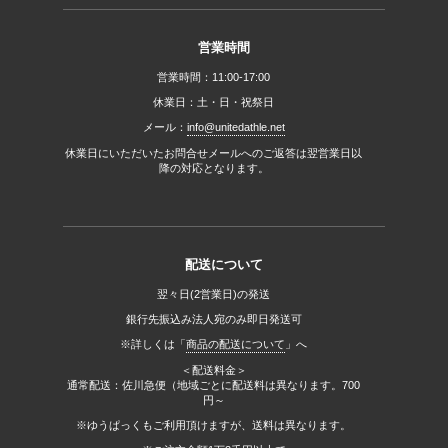
営業時間
営業時間：11:00-17:00
休業日：土・日・祝祭日
メール：
info@unitedathle.net
休業日にいただいたお問合せメールへのご返答は翌営業日以
降の対応となります。
配送について
翌々日(2営業日)の発送
銀行先振込み法人宛のみ即日発送可
※詳しくは「
商品の配送について
」へ
＜配送料金＞
通常配送：佐川急便（地域ごとに配送料は異なります。700
円～
※ゆうぱっくもご利用頂けますが、送料は異なります。