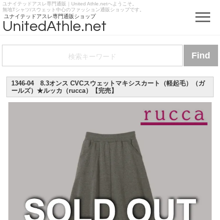
ユナイテッドアスレ専門通販｜United Athle.netへようこそ。
https://www.unitedathle.net
無地Tシャツ/スウェット中心のファッション通販ショップです。
ユナイテッドアスレ専門通販ショップ
UnitedAthle.net
1346-04 8.3オンス CVCスウェットマキシスカート（軽起毛）（ガ
ールズ）★ルッカ（rucca）【完売】