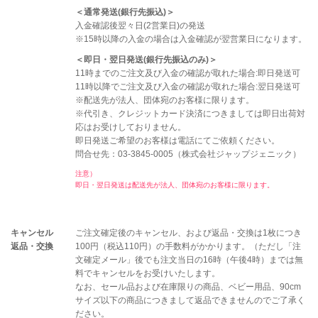
＜通常発送(銀行先振込)＞
入金確認後翌々日(2営業日)の発送
※15時以降の入金の場合は入金確認が翌営業日になります。
＜即日・翌日発送(銀行先振込のみ)＞
11時までのご注文及び入金の確認が取れた場合:即日発送可
11時以降でご注文及び入金の確認が取れた場合:翌日発送可
※配送先が法人、団体宛のお客様に限ります。
※代引き、クレジットカード決済につきましては即日出荷対
応はお受けしておりません。
即日発送ご希望のお客様は電話にてご依頼ください。
問合せ先：03-3845-0005（株式会社ジャップジェニック）
注意）
即日・翌日発送は配送先が法人、団体宛のお客様に限ります。
キャンセル
ご注文確定後のキャンセル、および返品・交換は1枚につき
返品・交換
100円（税込110円）の手数料がかかります。（ただし「注
文確定メール」後でも注文当日の16時（午後4時）までは無
料でキャンセルをお受けいたします。
なお、セール品および在庫限りの商品、ベビー用品、90cm
サイズ以下の商品につきまして返品できませんのでご了承く
ださい。