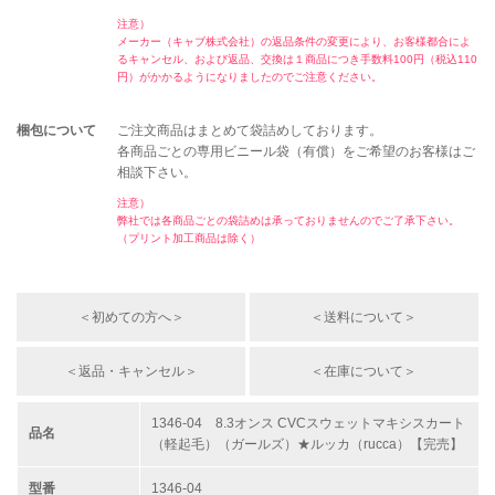
注意）
メーカー（キャブ株式会社）の返品条件の変更により、お客様都合によ
るキャンセル、および返品、交換は１商品につき手数料100円（税込110
円）がかかるようになりましたのでご注意ください。
梱包について
ご注文商品はまとめて袋詰めしております。
各商品ごとの専用ビニール袋（有償）をご希望のお客様はご
相談下さい。
注意）
弊社では各商品ごとの袋詰めは承っておりませんのでご了承下さい。
（プリント加工商品は除く）
＜初めての方へ＞
＜送料について＞
＜返品・キャンセル＞
＜在庫について＞
1346-04 8.3オンス CVCスウェットマキシスカート
品名
（軽起毛）（ガールズ）★ルッカ（rucca）【完売】
型番
1346-04