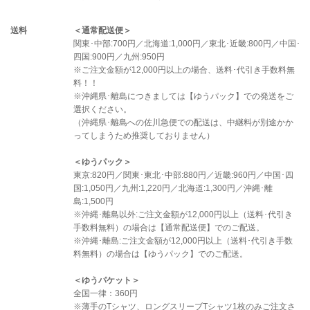
送料
＜通常配送便＞
関東･中部:700円／北海道:1,000円／東北･近畿:800円／中国･
四国:900円／九州:950円
※ご注文金額が12,000円以上の場合、送料･代引き手数料無
料！！
※沖縄県･離島につきましては【ゆうパック】での発送をご
選択ください。
（沖縄県･離島への佐川急便での配送は、中継料が別途かか
ってしまうため推奨しておりません）
＜ゆうパック＞
東京:820円／関東･東北･中部:880円／近畿:960円／中国･四
国:1,050円／九州:1,220円／北海道:1,300円／沖縄･離
島:1,500円
※沖縄･離島以外:ご注文金額が12,000円以上（送料･代引き
手数料無料）の場合は【通常配送便】でのご配送。
※沖縄･離島:ご注文金額が12,000円以上（送料･代引き手数
料無料）の場合は【ゆうパック】でのご配送。
＜ゆうパケット＞
全国一律：360円
※薄手のTシャツ、ロングスリーブTシャツ1枚のみご注文さ