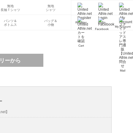
無地
無地
長袖Ｔシャツ
シャツ
パンツ＆
バッグ＆
Register
Login
ボトムス
小物
My Account
Facebook
Cart
Mail
-
net】