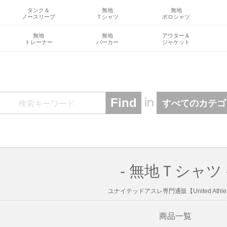
タンク＆
無地
無地
ノースリーブ
Ｔシャツ
ポロシャツ
無地
無地
アウター＆
トレーナー
パーカー
ジャケット
in
- 無地Ｔシャツ 
ユナイテッドアスレ専門通販【United Athle.
商品一覧