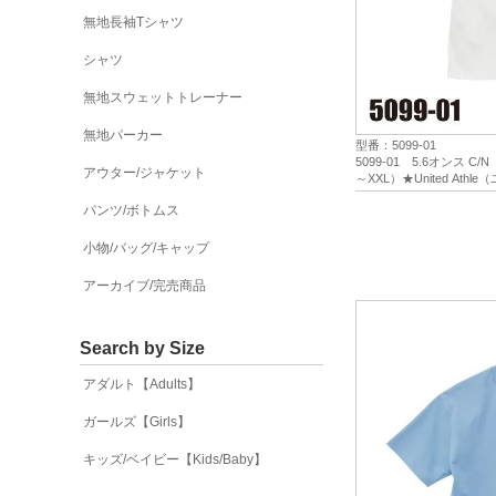
無地長袖Tシャツ
シャツ
無地スウェットトレーナー
無地パーカー
型番：5099-01
5099-01 5.6オンス 
アウター/ジャケット
～XXL）★United At
パンツ/ボトムス
小物/バッグ/キャップ
アーカイブ/完売商品
Search by Size
アダルト【Adults】
ガールズ【Girls】
キッズ/ベイビー【Kids/Baby】