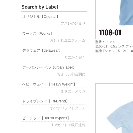
Search by Label
オリジナル
【Original】
アスレの始まり
ワークス
【Works】
おしゃれユニフォーム
型番：1108-01
1108-01 6.5オンス
デラウェア
【delawear】
無地 Tシャツ（S～XL）★U
とにかく安く
アーバンレーベル
【urban label】
ちょっと都会的に
ヘビーウェイト
【Heavy Weight】
まさにアメカジ
トライブレンド
【Tri-Brend】
すべすべソフトタッチ
ビーラッド
【BeRAD/Sports】
UVカットで吸汗速乾