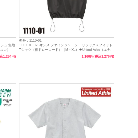
型番：1110-01
ッシュ 無地
1110-01 6.5オンス ファインジャージー リラックスフィット
ドアスレ）
Tシャツ（裾ドローコード）（M～XL）★United Athle（ユナイ
テッドアスレ）
込1,254円)
1,160円(税込1,276円)