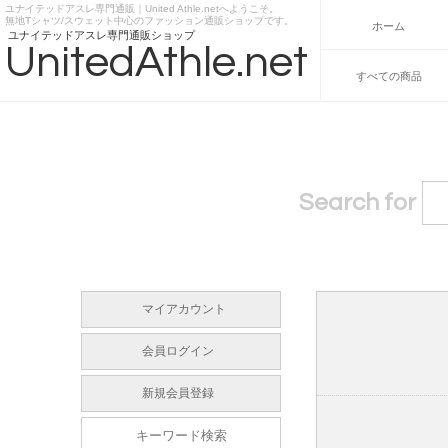
ユナイテッドアスレ専門通販｜United Athle.netへようこそ。
https://www.unitedathle.net
無地Tシャツ/スウェット中心のファッション通販ショップです。
ホーム
ユナイテッドアスレ専門通販ショップ
UnitedAthle.net
すべての商品
Search for
マイアカウント
会員ログイン
新規会員登録