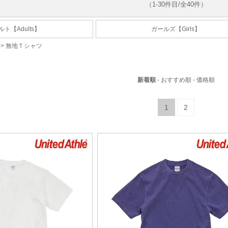
（1-30件目/全40件）
ト【Adults】
ガールズ【Girls】
>
無地Ｔシャツ
新着順
-
おすすめ順
-
価格順
2
1