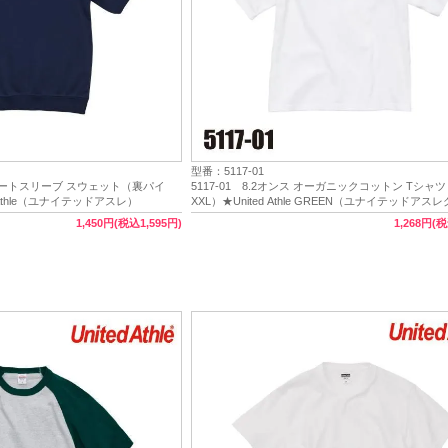
型番：5117-01
 ショートスリーブ スウェット（裏パイ
5117-01 8.2オンス オーガニックコットン Tシャ
 Athle（ユナイテッドアスレ）
XXL）★United Athle GREEN（ユナイテッドア
1,450円(税込1,595円)
1,268円(税