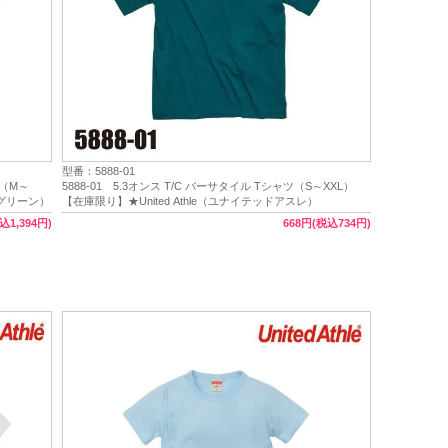
型番：5888-01
ツ（M～
5888-01 5.3オンス T/C バーサタイル Tシャツ（S～XXL）
スレグリーン）
【在庫限り】★United Athle（ユナイテッドアスレ）
込1,394円)
668円(税込734円)