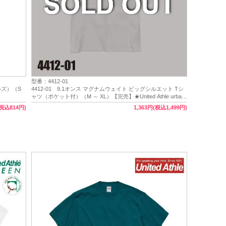
型番：4412-01
ールズ）（S
4412-01 9.1オンス マグナムウェイト ビッグシルエット Tシ
ャツ（ポケット付）（M ～ XL）【完売】★United Athle urban
label（ユナイテッドアスレアーバンレーベル）
(税込814円)
1,363円(税込1,499円)