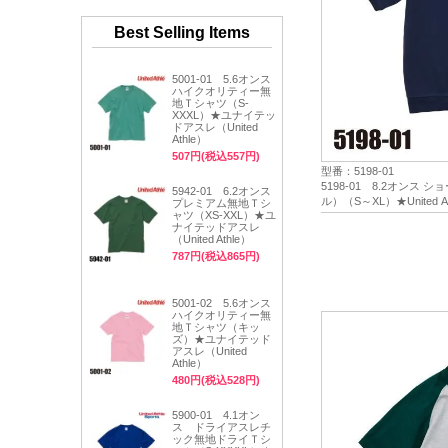
Best Selling Items
5001-01 5.6オンス
ハイクオリティー無
地Ｔシャツ（S-
XXXL）★ユナイテッ
ドアスレ（United
Athle）
507円(税込557円)
型番：5198-01
5198-01 8.2オンス
5942-01 6.2オンス
ル）（S～XL）★United
プレミアム無地Ｔシ
ャツ（XS-XXL）★ユ
ナイテッドアスレ
（United Athle）
787円(税込865円)
5001-02 5.6オンス
ハイクオリティー無
地Ｔシャツ（キッ
ズ）★ユナイテッド
アスレ（United
Athle）
480円(税込528円)
5900-01 4.1オン
ス ドライアスレチ
ック無地ドライＴシ