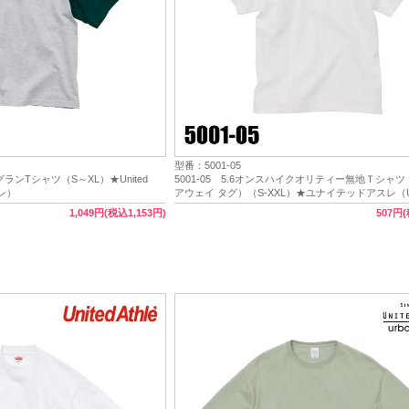
型番：5001-05
ラグランTシャツ（S～XL）★United
5001-05 5.6オンスハイクオリティー無地Ｔシャ
レ）
アウェイ タグ）（S-XXL）★ユナイテッドアスレ（Un
Athle）
1,049円(税込1,153円)
507円