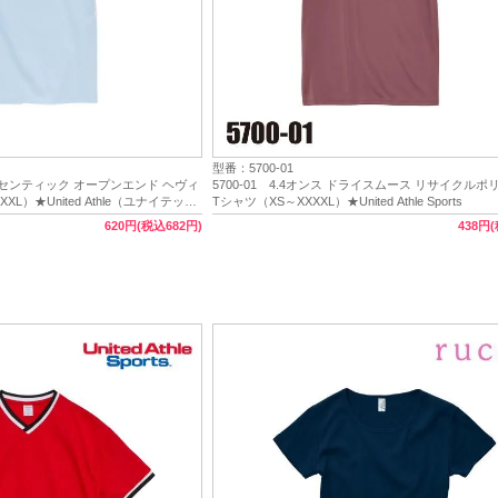
型番：5700-01
 オーセンティック オープンエンド ヘヴィ
5700-01 4.4オンス ドライスムース リサイクル
L）★United Athle（ユナイテッド
Tシャツ（XS～XXXXL）★United Athle Sports
620円(税込682円)
438円