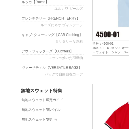
ルッカ
【Rucca】
ユルカワ ガールズ
フレンチテリー
【FRENCH TERRY】
ルーズにネオ ヴィンテージ
キャブ･クロージング
【CAB Clothing】
ミリタリーな迷彩
型番：4500-01
4500-01 6.0オンス
アウトフィッターズ
【Outfitters】
ーウェイト Tシャツ（S～XX
アスレ）
エッジの効いた羽織物
ヴァーサティル
【VERSATILE BAGS】
バッグで自由自在コーデ
無地スウェット特集
無地スウェット選定ガイド
無地スウェット/裏パイル
無地スウェット/裏起毛