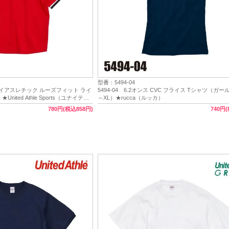
型番：5494-04
 ドライアスレチック ルーズフィット ライ
5494-04 6.2オンス CVC フライス Tシャツ（ガ
nited Athle Sports（ユナイテッ
～XL）★rucca（ルッカ）
780円(税込858円)
740円