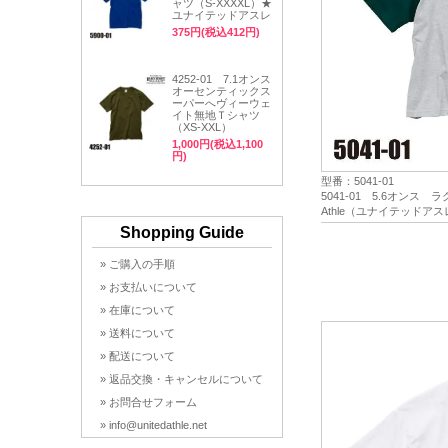
ャツ（S-XXXXL）★
ユナイテッドアスレ
375円(税込412円)
4252-01 7.1オンス
オーセンティックス
ーパーへヴィーウェ
イト無地Ｔシャツ
（XS-XXL）
1,000円(税込1,100
円)
型番：5041-01
5041-01 5.6オンス 
Athle（ユナイテッドアス
Shopping Guide
» ご購入の手順
» お支払いについて
» 在庫について
» 送料について
» 配送について
» 返品交換・キャンセルについて
» お問合せフォーム
» info@unitedathle.net