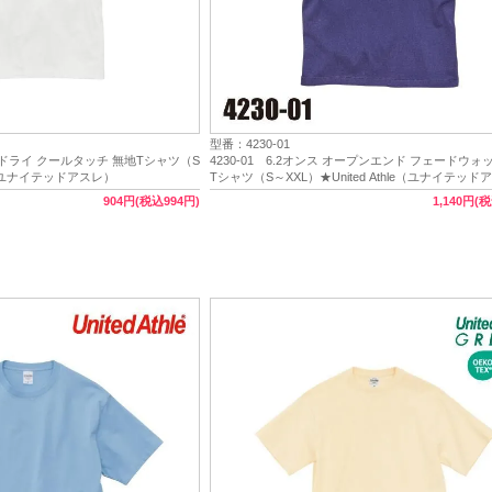
型番：4230-01
C/N ドライ クールタッチ 無地Tシャツ（S
4230-01 6.2オンス オープンエンド フェードウォ
hle（ユナイテッドアスレ）
Tシャツ（S～XXL）★United Athle（ユナイテッ
904円(税込994円)
1,140円(税