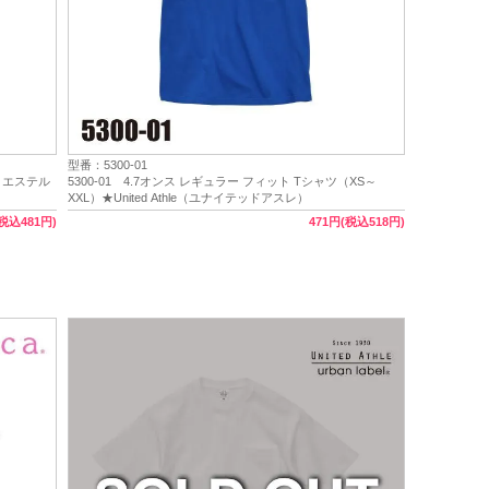
型番：5300-01
ポリエステル
5300-01 4.7オンス レギュラー フィット Tシャツ（XS～
XXL）★United Athle（ユナイテッドアスレ）
(税込481円)
471円(税込518円)