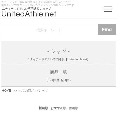
ユナイテッドアスレ専門通販｜United Athle.netへようこそ。
https://www.unitedathle.net
無地Tシャツ/スウェット中心のファッション通販ショップです。
ユナイテッドアスレ専門通販ショップ
UnitedAthle.net
- シャツ -
ユナイテッドアスレ専門通販【United Athle.net】
商品一覧
（1-3件目/全3件）
HOME
>
すべての商品
>
シャツ
新着順
-
おすすめ順
-
価格順