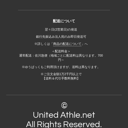
配送について
翌々日(2営業日)の発送
銀行先振込み法人宛のみ即日発送可
※詳しくは「
商品の配送について
」へ
＜配送料金＞
通常配送：佐川急便（地域ごとに配送料は異なります。700
円～
※ゆうぱっくもご利用頂けますが、送料は異なります。
※ご注文金額1万2千円以上で
【送料＆代引手数料無料】
©
United Athle.net
All Rights Reserved.