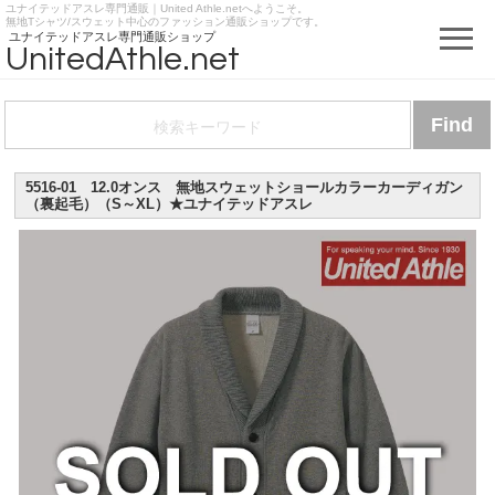
ユナイテッドアスレ専門通販｜United Athle.netへようこそ。
https://www.unitedathle.net
無地Tシャツ/スウェット中心のファッション通販ショップです。
ユナイテッドアスレ専門通販ショップ
UnitedAthle.net
5516-01 12.0オンス 無地スウェットショールカラーカーディガン
（裏起毛）（S～XL）★ユナイテッドアスレ