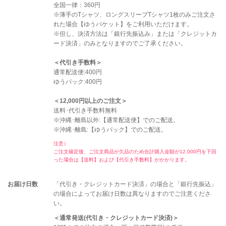
全国一律：360円
※薄手のTシャツ、ロングスリーブTシャツ1枚のみご注文さ
れた場合【ゆうパケット】をご利用いただけます。
※但し、決済方法は「銀行先振込み」または「クレジットカ
ード決済」のみとなりますのでご了承ください。
＜代引き手数料＞
通常配送便:400円
ゆうパック:400円
＜12,000円以上のご注文＞
送料･代引き手数料無料
※沖縄･離島以外:【通常配送便】でのご配送。
※沖縄･離島:【ゆうパック】でのご配送。
注意）
ご注文確定後、ご注文商品が欠品のため合計購入金額が12,000円を下回
った場合は【送料】および【代引き手数料】がかかります。
お届け日数
「代引き・クレジットカード決済」の場合と「銀行先振込」
の場合によってお届け日数は異なりますのでご注意くださ
い。
＜通常発送(代引き・クレジットカード決済)＞