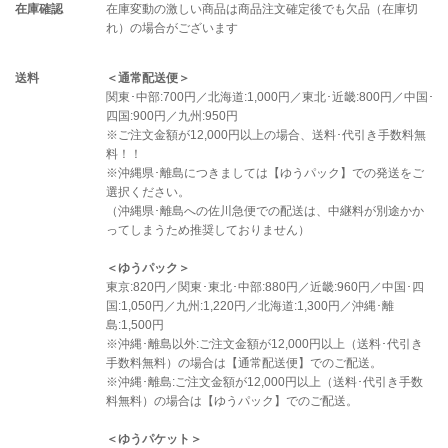
在庫確認
在庫変動の激しい商品は商品注文確定後でも欠品（在庫切
れ）の場合がございます
送料
＜通常配送便＞
関東･中部:700円／北海道:1,000円／東北･近畿:800円／中国･
四国:900円／九州:950円
※ご注文金額が12,000円以上の場合、送料･代引き手数料無
料！！
※沖縄県･離島につきましては【ゆうパック】での発送をご
選択ください。
（沖縄県･離島への佐川急便での配送は、中継料が別途かか
ってしまうため推奨しておりません）
＜ゆうパック＞
東京:820円／関東･東北･中部:880円／近畿:960円／中国･四
国:1,050円／九州:1,220円／北海道:1,300円／沖縄･離
島:1,500円
※沖縄･離島以外:ご注文金額が12,000円以上（送料･代引き
手数料無料）の場合は【通常配送便】でのご配送。
※沖縄･離島:ご注文金額が12,000円以上（送料･代引き手数
料無料）の場合は【ゆうパック】でのご配送。
＜ゆうパケット＞