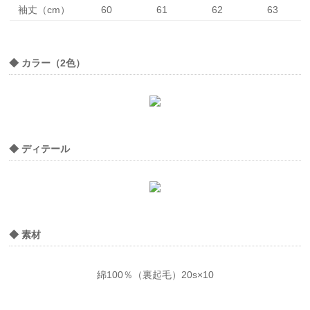
袖丈（cm）
60
61
62
63
◆ カラー（2色）
◆ ディテール
◆ 素材
綿100％（裏起毛）20s×10