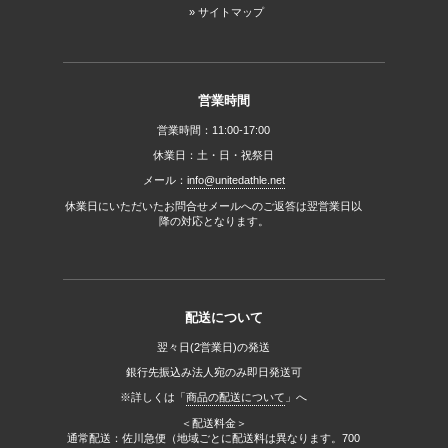
サイトマップ
営業時間
営業時間：11:00-17:00
休業日：土・日・祝祭日
メール：
info@unitedathle.net
休業日にいただいたお問合せメールへのご返答は翌営業日以
降の対応となります。
配送について
翌々日(2営業日)の発送
銀行先振込み法人宛のみ即日発送可
※詳しくは「
商品の配送について
」へ
＜配送料金＞
通常配送：佐川急便（地域ごとに配送料は異なります。700