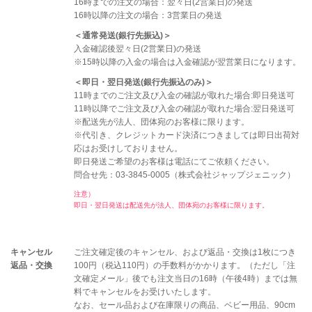
16時までの注文の場合：翌々日(2営業日)の発送
16時以降の注文の場合：3営業日の発送
＜通常発送(銀行先振込)＞
入金確認後翌々日(2営業日)の発送
※15時以降の入金の場合は入金確認が翌営業日になります。
＜即日・翌日発送(銀行先振込のみ)＞
11時までのご注文及び入金の確認が取れた場合:即日発送可
11時以降でご注文及び入金の確認が取れた場合:翌日発送可
※配送先が法人、団体宛のお客様に限ります。
※代引き、クレジットカード決済につきましては即日出荷対
応はお受けしておりません。
即日発送ご希望のお客様は電話にてご依頼ください。
問合せ先：03-3845-0005（株式会社ジャップジェニック）
注意）
即日・翌日発送は配送先が法人、団体宛のお客様に限ります。
キャンセル
ご注文確定後のキャンセル、および返品・交換は1枚につき
返品・交換
100円（税込110円）の手数料がかかります。（ただし「注
文確定メール」後でも注文当日の16時（午後4時）までは無
料でキャンセルをお受けいたします。
なお、セール品および在庫限りの商品、ベビー用品、90cm