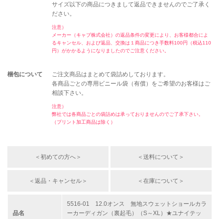
サイズ以下の商品につきまして返品できませんのでご了承く
ださい。
注意）
メーカー（キャブ株式会社）の返品条件の変更により、お客様都合によ
るキャンセル、および返品、交換は１商品につき手数料100円（税込110
円）がかかるようになりましたのでご注意ください。
梱包について
ご注文商品はまとめて袋詰めしております。
各商品ごとの専用ビニール袋（有償）をご希望のお客様はご
相談下さい。
注意）
弊社では各商品ごとの袋詰めは承っておりませんのでご了承下さい。
（プリント加工商品は除く）
＜初めての方へ＞
＜送料について＞
＜返品・キャンセル＞
＜在庫について＞
5516-01 12.0オンス 無地スウェットショールカラ
品名
ーカーディガン（裏起毛）（S～XL）★ユナイテッ