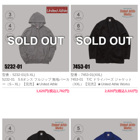
型番：5232-01(S-XL)
型番：7453-01(XXL)
5232-01 5.6オンス フルジップ 無地パーカ
7453-01 T/C ドライバーズ ジャケット
ー（S～XL）【完売】★United Athle
（XXL）【完売】★United Athle Works
1,620円(税込1,782円)
2,820円(税込3,102円)