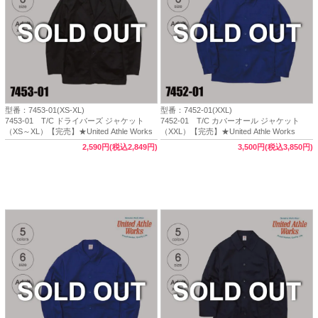
型番：7453-01(XS-XL)
型番：7452-01(XXL)
7453-01 T/C ドライバーズ ジャケット
7452-01 T/C カバーオール ジャケット
（XS～XL）【完売】★United Athle Works
（XXL）【完売】★United Athle Works
2,590円(税込2,849円)
3,500円(税込3,850円)