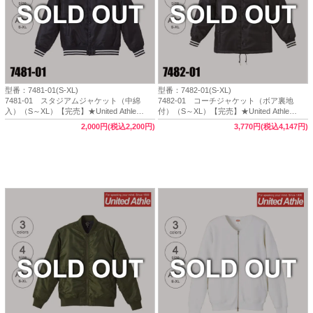
型番：7481-01(S-XL)
型番：7482-01(S-XL)
7481-01 スタジアムジャケット（中綿
7482-01 コーチジャケット（ボア裏地
入）（S～XL）【完売】★United Athle
付）（S～XL）【完売】★United Athle
Outfitters（ユナイテッドアスレ アウトフ
Outfitters（ユナイテッドアスレ アウトフ
2,000円(税込2,200円)
3,770円(税込4,147円)
ィッター）
ィッター）