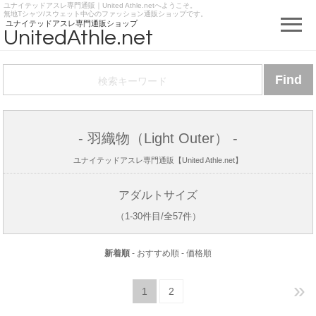
ユナイテッドアスレ専門通販｜United Athle.netへようこそ。
https://www.unitedathle.net
無地Tシャツ/スウェット中心のファッション通販ショップです。
ユナイテッドアスレ専門通販ショップ
UnitedAthle.net
- 羽織物（Light Outer） -
ユナイテッドアスレ専門通販【United Athle.net】
アダルトサイズ
（1-30件目/全57件）
新着順
-
おすすめ順
-
価格順
»
2
1