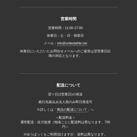
営業時間
営業時間：11:00-17:00
休業日：土・日・祝祭日
メール：
info@unitedathle.net
休業日にいただいたお問合せメールへのご返答は翌営業日以
降の対応となります。
配送について
翌々日(2営業日)の発送
銀行先振込み法人宛のみ即日発送可
※詳しくは「
商品の配送について
」へ
＜配送料金＞
通常配送：佐川急便（地域ごとに配送料は異なります。700
円～
※ゆうぱっくもご利用頂けますが、送料は異なります。