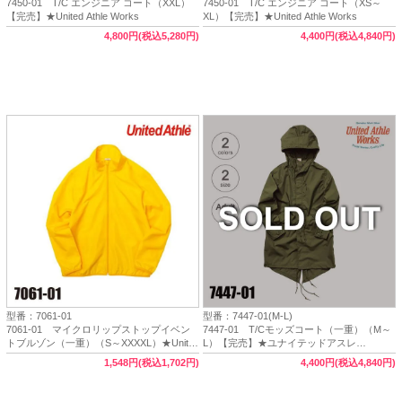
7450-01 T/C エンジニア コート（XXL）
7450-01 T/C エンジニア コート（XS～
【完売】★United Athle Works
XL）【完売】★United Athle Works
4,800円(税込5,280円)
4,400円(税込4,840円)
型番：7061-01
型番：7447-01(M-L)
7061-01 マイクロリップストップイベン
7447-01 T/Cモッズコート（一重）（M～
トブルゾン（一重）（S～XXXXL）★United
L）【完売】★ユナイテッドアスレ
Athle（ユナイテッドアスレ）
（United Athle）
1,548円(税込1,702円)
4,400円(税込4,840円)