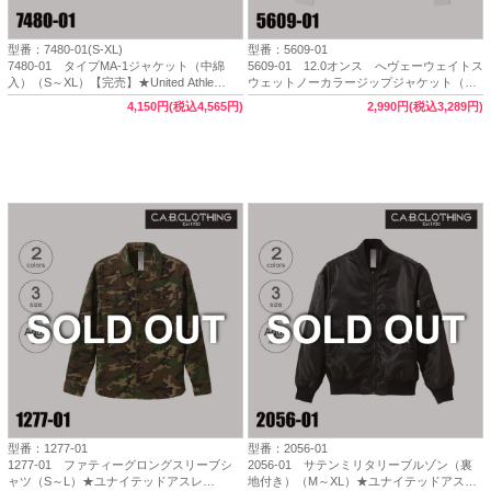
型番：7480-01(S-XL)
型番：5609-01
7480-01 タイプMA-1ジャケット（中綿
5609-01 12.0オンス へヴェーウェイトス
入）（S～XL）【完売】★United Athle
ウェットノーカラージップジャケット（裏
Outfitters（ユナイテッドアスレ アウトフ
起毛）（S～XL）【完売】
4,150円(税込4,565円)
2,990円(税込3,289円)
ィッター）
型番：1277-01
型番：2056-01
1277-01 ファティーグロングスリーブシ
2056-01 サテンミリタリーブルゾン（裏
ャツ（S～L）★ユナイテッドアスレ
地付き）（M～XL）★ユナイテッドアスレ