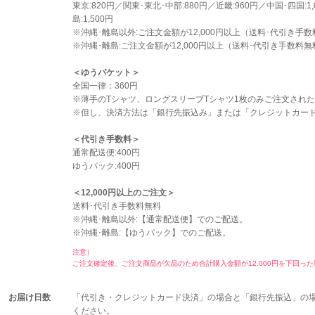
東京:820円／関東･東北･中部:880円／近畿:960円／中国･四国:1,
島:1,500円
※沖縄･離島以外:ご注文金額が12,000円以上（送料･代引き
※沖縄･離島:ご注文金額が12,000円以上（送料･代引き手数
＜ゆうパケット＞
全国一律：360円
※薄手のTシャツ、ロングスリーブTシャツ1枚のみご注文され
※但し、決済方法は「銀行先振込み」または「クレジットカー
＜代引き手数料＞
通常配送便:400円
ゆうパック:400円
＜12,000円以上のご注文＞
送料･代引き手数料無料
※沖縄･離島以外:【通常配送便】でのご配送。
※沖縄･離島:【ゆうパック】でのご配送。
注意）
ご注文確定後、ご注文商品が欠品のため合計購入金額が12,000円を下回っ
お届け日数
「代引き・クレジットカード決済」の場合と「銀行先振込」の
ください。