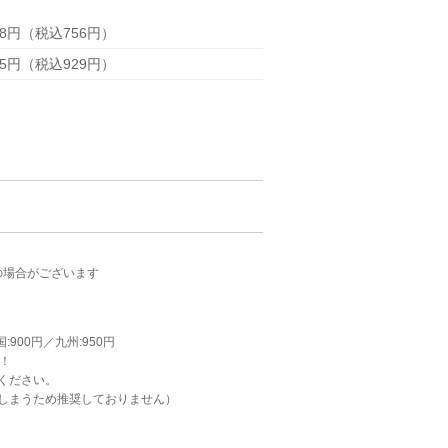
88円（税込756円）
45円（税込929円）
の場合がございます
:900円／九州:950円
！！
ください。
しまうため推奨しておりません）