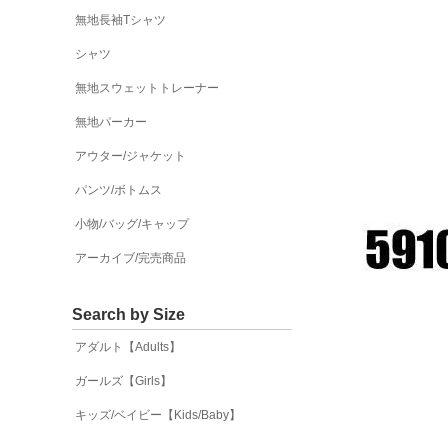
無地長袖Tシャツ
シャツ
無地スウェットトレーナー
無地パーカー
アウター/ジャケット
パンツ/ボトムス
小物/バッグ/キャップ
アーカイブ/完売商品
Search by Size
アダルト【Adults】
ガールズ【Girls】
キッズ/ベイビー【Kids/Baby】