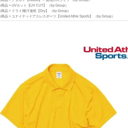
の商品
>
アダルト【Adults】
>
無地ポロシャツ
（by Group）
の商品
>
UVカット【UV CUT】
（by Group）
の商品
>
ドライ/吸汗速乾【Dry】
（by Group）
の商品
>
ユナイテッドアスレスポーツ【United Athle Sports】
（by Group）