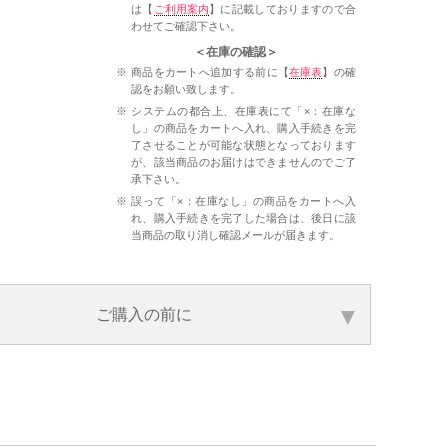
は【
ご利用案内
】に記載しておりますので合
わせてご確認下さい。
＜在庫の確認＞
商品をカートへ追加する前に【
在庫表
】の確
認をお願い致します。
システムの都合上、在庫表にて「×：在庫な
し」の商品をカートへ入れ、購入手続きを完
了させることが可能な状態となっております
が、該当商品のお届けはできませんのでご了
承下さい。
誤って「×：在庫なし」の商品をカートへ入
れ、購入手続きを完了した場合は、後日に該
当商品の取り消し確認メールが届きます。
ご購入の前に