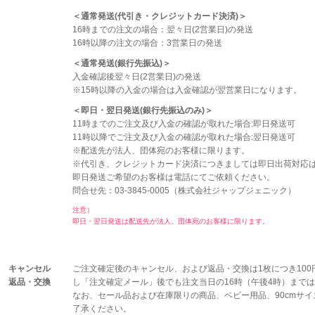
＜通常発送(代引き・クレジットカード決済)＞
16時までの注文の場合：翌々日(2営業日)の発送
16時以降の注文の場合：3営業日の発送
＜通常発送(銀行先振込)＞
入金確認後翌々日(2営業日)の発送
※15時以降の入金の場合は入金確認が翌営業日になります。
＜即日・翌日発送(銀行先振込のみ)＞
11時までのご注文及び入金の確認が取れた場合:即日発送可
11時以降でご注文及び入金の確認が取れた場合:翌日発送可
※配送先が法人、団体宛のお客様に限ります。
※代引き、クレジットカード決済につきましては即日出荷対応
即日発送ご希望のお客様は電話にてご依頼ください。
問合せ先：03-3845-0005（株式会社ジャップジェニック）
注意）
即日・翌日発送は配送先が法人、団体宛のお客様に限ります。
キャンセル
ご注文確定後のキャンセル、および返品・交換は1枚につき100
返品・交換
し「注文確定メール」後でも注文当日の16時（午後4時）まで
なお、セール品および在庫限りの商品、ベビー用品、90cmサ
了承ください。