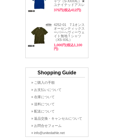
ャツ（S-XXXXL）★
ユナイテッドアスレ
375円(税込412円)
4252-01 7.1オンス
オーセンティックス
ーパーへヴィーウェ
イト無地Ｔシャツ
（XS-XXL）
1,000円(税込1,100
円)
Shopping Guide
» ご購入の手順
» お支払いについて
» 在庫について
» 送料について
» 配送について
» 返品交換・キャンセルについて
» お問合せフォーム
» info@unitedathle.net