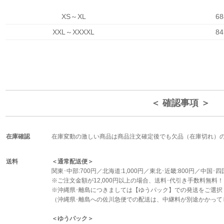
XS～XL
6
XXL～XXXXL
8
＜ 確認事項 ＞
在庫確認
在庫変動の激しい商品は商品注文確定後でも欠品（在庫切れ）
送料
＜通常配送便＞
関東･中部:700円／北海道:1,000円／東北･近畿:800円／中国･四国
※ご注文金額が12,000円以上の場合、送料･代引き手数料無料
※沖縄県･離島につきましては【ゆうパック】での発送をご選択
（沖縄県･離島への佐川急便での配送は、中継料が別途かかって
＜ゆうパック＞