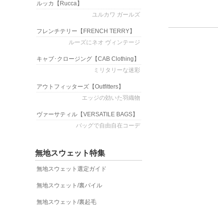
ルッカ
【Rucca】
ユルカワ ガールズ
フレンチテリー
【FRENCH TERRY】
ルーズにネオ ヴィンテージ
キャブ･クロージング
【CAB Clothing】
ミリタリーな迷彩
アウトフィッターズ
【Outfitters】
エッジの効いた羽織物
ヴァーサティル
【VERSATILE BAGS】
バッグで自由自在コーデ
無地スウェット特集
無地スウェット選定ガイド
無地スウェット/裏パイル
無地スウェット/裏起毛