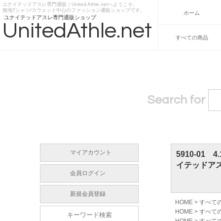
ユナイテッドアスレ専門通販｜United Athle.netへようこそ。
https://www.unitedathle.net
無地Tシャツ/スウェット中心のファッション通販ショップです。
ホーム
ユナイテッドアスレ専門通販ショップ
UnitedAthle.net
すべての商品
Search for
マイアカウント
5910-01
イテッドア
会員ログイン
新規会員登録
HOME
>
すべて
HOME
>
すべて