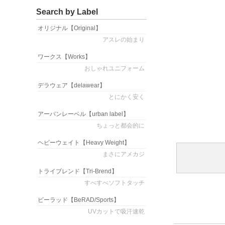
Search by Label
オリジナル
【Original】
アスレの始まり
ワークス
【Works】
おしゃれユニフォーム
デラウェア
【delawear】
とにかく安く
アーバンレーベル
【urban label】
ちょっと都会的に
ヘビーウェイト
【Heavy Weight】
まさにアメカジ
トライブレンド
【Tri-Brend】
すべすべソフトタッチ
ビーラッド
【BeRAD/Sports】
UVカットで吸汗速乾