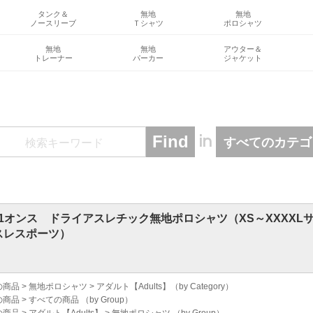
タンク＆
無地
無地
ノースリーブ
Ｔシャツ
ポロシャツ
無地
無地
アウター＆
トレーナー
パーカー
ジャケット
in
 4.1オンス ドライアスレチック無地ポロシャツ（XS～XXXXLサイズ）★
スレスポーツ）
の商品
>
無地ポロシャツ
>
アダルト【Adults】
（by Category）
の商品
>
すべての商品
（by Group）