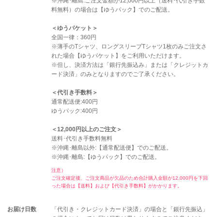
※沖縄･離島:ご注文金額が12,000円以上（送料･代引き手数
料無料）の場合は【ゆうパック】でのご配送。
＜ゆうパケット＞
全国一律：360円
※薄手のTシャツ、ロングスリーブTシャツ1枚のみご注文さ
れた場合【ゆうパケット】をご利用いただけます。
※但し、決済方法は「銀行先振込み」または「クレジットカ
ード決済」のみとなりますのでご了承ください。
＜代引き手数料＞
通常配送便:400円
ゆうパック:400円
＜12,000円以上のご注文＞
送料･代引き手数料無料
※沖縄･離島以外:【通常配送便】でのご配送。
※沖縄･離島:【ゆうパック】でのご配送。
注意）
ご注文確定後、ご注文商品が欠品のため合計購入金額が12,000円を下回
った場合は【送料】および【代引き手数料】がかかります。
お届け日数
「代引き・クレジットカード決済」の場合と「銀行先振込」