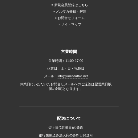
新規会員登録はこちら
メルマガ登録・解除
お問合せフォーム
サイトマップ
営業時間
営業時間：11:00-17:00
休業日：土・日・祝祭日
メール：
info@unitedathle.net
休業日にいただいたお問合せメールへのご返答は翌営業日以
降の対応となります。
配送について
翌々日(2営業日)の発送
銀行先振込み法人宛のみ即日発送可