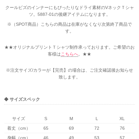
クールビズのインナーにもぴったりなドライ素材のVネックＴシャ
ツ。5887-01の後継アイテムになります。
※（SPOT商品）こちらの商品は在庫がなくなり次第終了商品で
す。
★★オリジナルプリントＴシャツ制作承っております。ご希望のお
客様は
こちらへ
。★★
※注文サイズ/カラーが【完売】の場合は、ご注文確認後お知らせ
致します。
◆ サイズスペック
サイズ
S
M
L
XL
着丈（cm）
65
69
72
76
身幅（cm）
46
49
53
57