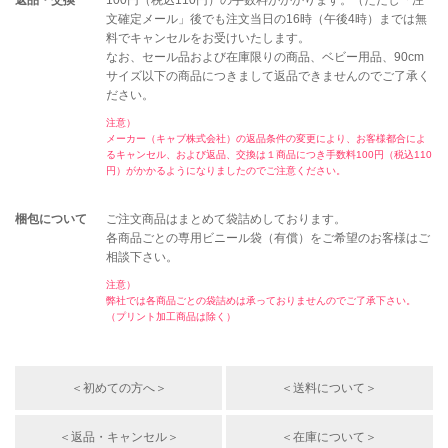
返品・交換
100円（税込110円）の手数料がかかります。（ただし「注
文確定メール」後でも注文当日の16時（午後4時）までは無
料でキャンセルをお受けいたします。
なお、セール品および在庫限りの商品、ベビー用品、90cm
サイズ以下の商品につきまして返品できませんのでご了承く
ださい。
注意）
メーカー（キャブ株式会社）の返品条件の変更により、お客様都合によ
るキャンセル、および返品、交換は１商品につき手数料100円（税込110
円）がかかるようになりましたのでご注意ください。
梱包について
ご注文商品はまとめて袋詰めしております。
各商品ごとの専用ビニール袋（有償）をご希望のお客様はご
相談下さい。
注意）
弊社では各商品ごとの袋詰めは承っておりませんのでご了承下さい。
（プリント加工商品は除く）
＜初めての方へ＞
＜送料について＞
＜返品・キャンセル＞
＜在庫について＞