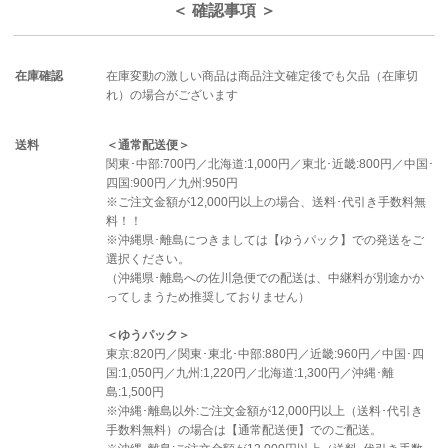
＜ 確認事項 ＞
在庫確認
在庫変動の激しい商品は商品注文確定後でも欠品（在庫切
れ）の場合がございます
送料
＜通常配送便＞
関東･中部:700円／北海道:1,000円／東北･近畿:800円／中国･
四国:900円／九州:950円
※ご注文金額が12,000円以上の場合、送料･代引き手数料無
料！！
※沖縄県･離島につきましては【ゆうパック】での発送をご
選択ください。
（沖縄県･離島への佐川急便での配送は、中継料が別途かか
ってしまうため推奨しておりません）
＜ゆうパック＞
東京:820円／関東･東北･中部:880円／近畿:960円／中国･四
国:1,050円／九州:1,220円／北海道:1,300円／沖縄･離
島:1,500円
※沖縄･離島以外:ご注文金額が12,000円以上（送料･代引き
手数料無料）の場合は【通常配送便】でのご配送。