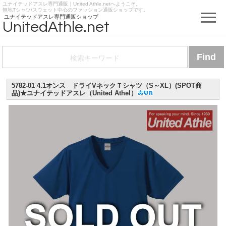
ユナイテッドアスレ専門通販｜United Athle.netへようこそ。
https://www.unitedathle.net
無地Tシャツ/スウェット中心のファッション通販ショップです。
ユナイテッドアスレ専門通販ショップ
UnitedAthle.net
5782-01 4.1オンス ドライVネックＴシャツ（S～XL）(SPOT商
品)★ユナイテッドアスレ（United Athel）