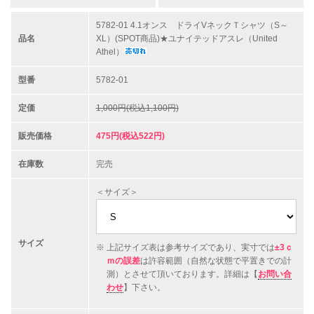
5782-01 4.1オンス ドライVネックＴシャツ（S～
品名
XL）(SPOT商品)★ユナイテッドアスレ（United
Athel）
型番
5782-01
定価
1,000円(税込1,100円)
販売価格
475円(税込522円)
在庫数
完売
＜サイズ＞
サイズ
上記サイズ表は参考サイズであり、実寸では
±3ｃ
ｍの誤差
は許容範囲（自然な状態で平置きでの計
測）とさせて頂いております。詳細は【
お問い合
わせ
】下さい。