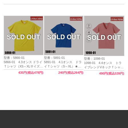
型番：5866-01
型番：5891-01
型番：1098-01
5866-01 4.3オンス ドライ
5891-01 4.1オンス ドラ
1098-01 4.4オンス トラ
Ｔシャツ（XS～XLサイズ）
イＴシャツ（S～XL）★吸
イブレンドVネックＴシャツ
★吸汗速乾(SPOT商品)★ユ
汗速乾(SPOT商品)★【完
（S～XLサイズ）在庫限り
435円(税込478円)
240円(税込264円)
490円(税込539円)
ナイテッドアスレ【完売】
売】
★ユナイテッドアスレ
（United Athle）【完売】