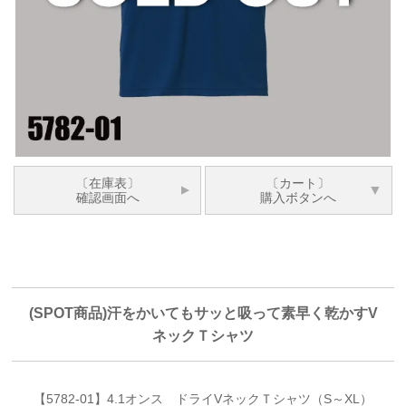
〔在庫表〕
〔カート〕
確認画面へ
購入ボタンへ
(SPOT商品)汗をかいてもサッと吸って素早く乾かすV
ネックＴシャツ
【5782-01】4.1オンス ドライVネックＴシャツ（S～XL）