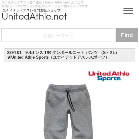
ユナイテッドアスレ専門通販｜United Athle.netへようこそ。
https://www.unitedathle.net
無地Tシャツ/スウェット中心のファッション通販ショップです。
ユナイテッドアスレ専門通販ショップ
UnitedAthle.net
2294-01 9.4オンス T/R ダンボールニット パンツ （S～XL）
★United Athle Sports（ユナイテッドアスレスポーツ）