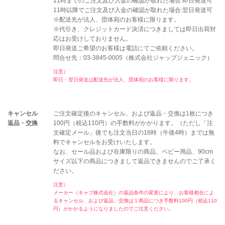
11時までのご注文及び入金の確認が取れた場合:即日発送可
11時以降でご注文及び入金の確認が取れた場合:翌日発送可
※配送先が法人、団体宛のお客様に限ります。
※代引き、クレジットカード決済につきましては即日出荷対
応はお受けしておりません。
即日発送ご希望のお客様は電話にてご依頼ください。
問合せ先：03-3845-0005（株式会社ジャップジェニック）
注意）
即日・翌日発送は配送先が法人、団体宛のお客様に限ります。
キャンセル
ご注文確定後のキャンセル、および返品・交換は1枚につき
返品・交換
100円（税込110円）の手数料がかかります。（ただし「注
文確定メール」後でも注文当日の16時（午後4時）までは無
料でキャンセルをお受けいたします。
なお、セール品および在庫限りの商品、ベビー用品、90cm
サイズ以下の商品につきまして返品できませんのでご了承く
ださい。
注意）
メーカー（キャブ株式会社）の返品条件の変更により、お客様都合によ
るキャンセル、および返品、交換は１商品につき手数料100円（税込110
円）がかかるようになりましたのでご注意ください。