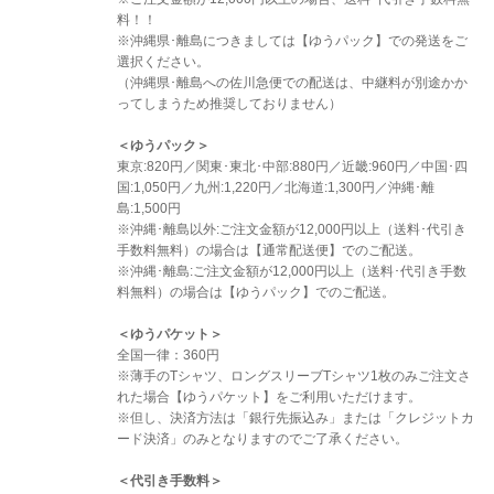
料！！
※沖縄県･離島につきましては【ゆうパック】での発送をご
選択ください。
（沖縄県･離島への佐川急便での配送は、中継料が別途かか
ってしまうため推奨しておりません）
＜ゆうパック＞
東京:820円／関東･東北･中部:880円／近畿:960円／中国･四
国:1,050円／九州:1,220円／北海道:1,300円／沖縄･離
島:1,500円
※沖縄･離島以外:ご注文金額が12,000円以上（送料･代引き
手数料無料）の場合は【通常配送便】でのご配送。
※沖縄･離島:ご注文金額が12,000円以上（送料･代引き手数
料無料）の場合は【ゆうパック】でのご配送。
＜ゆうパケット＞
全国一律：360円
※薄手のTシャツ、ロングスリーブTシャツ1枚のみご注文さ
れた場合【ゆうパケット】をご利用いただけます。
※但し、決済方法は「銀行先振込み」または「クレジットカ
ード決済」のみとなりますのでご了承ください。
＜代引き手数料＞