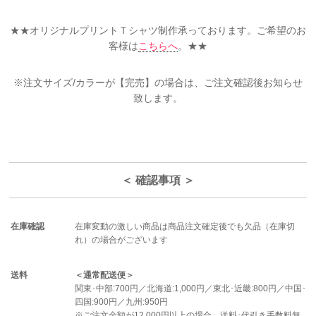
★★オリジナルプリントＴシャツ制作承っております。ご希望のお
客様は
こちらへ
。★★
※注文サイズ/カラーが【完売】の場合は、ご注文確認後お知らせ
致します。
＜ 確認事項 ＞
在庫確認
在庫変動の激しい商品は商品注文確定後でも欠品（在庫切
れ）の場合がございます
送料
＜通常配送便＞
関東･中部:700円／北海道:1,000円／東北･近畿:800円／中国･
四国:900円／九州:950円
※ご注文金額が12,000円以上の場合、送料･代引き手数料無