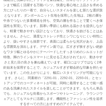
ンまで幅広く活躍する万能パンツ。快適な着心地と上品さを求める
方にぴったりの一着で、自分らしいスタイルを楽しむ新たな選択肢
となります。ダンボールニット生地を採用した生地は、2枚の層を
中糸でつないだ多重構造を持ち、空気の層を作ることで驚くべき保
温性を実現しています。肌寒い季節にも頼れる温かさを提供しなが
ら、軽量で動きやすい設計となっており、快適さを妨げることはあ
りません。さらに、適度なストレッチ性とシワになりにくい特性に
より、扱いやすさも抜群です。表面には柔らかな光沢があり、上品
な雰囲気を演出します。デザイン面では、広すぎず狭すぎない絶妙
なワタリ幅とゆるやかにテーパードしたすっきりめのシルエットが
特徴。脚のラインをスマートに見せる工夫がされており、動きやす
さと見た目の良さを兼ね備えています。裾口にはリブではなく2本
針始末を採用することで、カジュアルすぎず都会的な印象を持たせ
ています。この仕上がりにより、幅広いスタイリングが可能になり
ます。さらに、同素材の「2291-01，2292-01、2293-01」とセッ
トアップでのコーディネートが可能。同時に着用することで統一感
のある洗練されたスタイルを楽しむことができます。もちろん単品
でも、カジュアルな街着からスポーツやトレーニング、ラウンジウ
ェアとしてもマルチに活躍します。機能性とファッション性を追求
するすべての方におすすめのアイテムです。