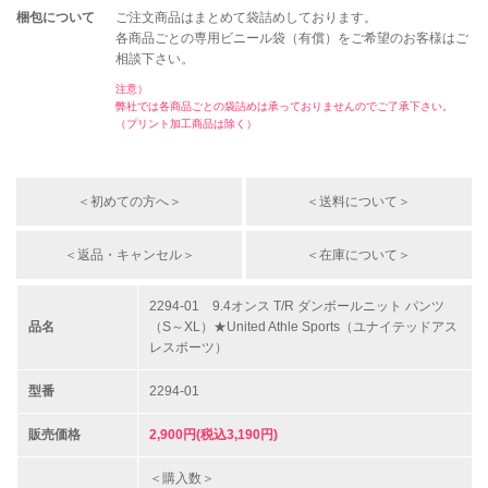
梱包について
ご注文商品はまとめて袋詰めしております。
各商品ごとの専用ビニール袋（有償）をご希望のお客様はご
相談下さい。
注意）
弊社では各商品ごとの袋詰めは承っておりませんのでご了承下さい。
（プリント加工商品は除く）
＜初めての方へ＞
＜送料について＞
＜返品・キャンセル＞
＜在庫について＞
2294-01 9.4オンス T/R ダンボールニット パンツ
品名
（S～XL）★United Athle Sports（ユナイテッドアス
レスポーツ）
型番
2294-01
販売価格
2,900円(税込3,190円)
＜購入数＞