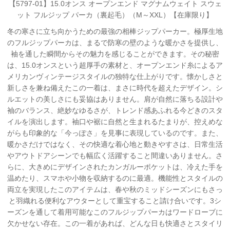
【5797-01】15.0オンス オープンエンド マグナムウェイト スウェ
ット フルジップ パーカ（裏起毛）（M～XXL）【在庫限り】
冬の寒さに立ち向かうための最強の相棒ジップパーカー。極厚生地
のフルジップパーカは、まるで防寒の壁のような暖かさを提供し、
袖を通した瞬間からその魅力を感じることができます。その秘密
は、15.0オンスという超厚手の素材と、オープンエンド糸によるア
メリカンヴィンテージスタイルの独特な仕上がりです。懐かしさと
新しさを兼ね備えたこの一着は、まさに時代を超えたデザイン。シ
ルエットの美しさにも妥協はありません。肩が自然に落ちる設計や
袖のバランス、絶妙なゆるさが、トレンド感あふれる今どきのスタ
イルを演出します。袖口や裾に自然と生まれるたまりが、控えめな
がらも印象的な「今っぽさ」を見事に表現しているのです。また、
暖かさだけではなく、その快適な着心地と動きやすさは、日常生活
やアウトドアシーンでも幅広く活躍すること間違いありません。さ
らに、大きめにデザインされたカンガルーポケットは、冷えた手を
温めたり、スマホや小物を収納するのに最適。機能性とスタイルの
両立を実現したこのアイテムは、春や秋のミッドシーズンにもさっ
と羽織れる便利なアウターとして重宝すること請け合いです。3シ
ーズンを通して着用可能なこのフルジップパーカはワードローブに
欠かせない存在。この一着があれば、どんな日も快適さとスタイリ