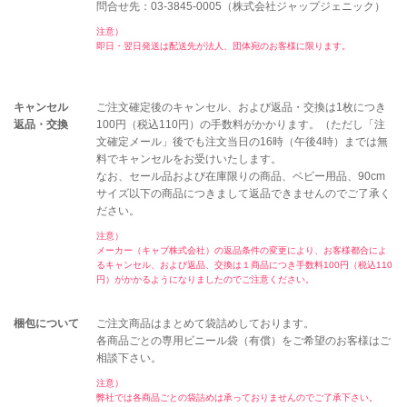
問合せ先：03-3845-0005（株式会社ジャップジェニック）
注意）
即日・翌日発送は配送先が法人、団体宛のお客様に限ります。
キャンセル
ご注文確定後のキャンセル、および返品・交換は1枚につき
返品・交換
100円（税込110円）の手数料がかかります。（ただし「注
文確定メール」後でも注文当日の16時（午後4時）までは無
料でキャンセルをお受けいたします。
なお、セール品および在庫限りの商品、ベビー用品、90cm
サイズ以下の商品につきまして返品できませんのでご了承く
ださい。
注意）
メーカー（キャブ株式会社）の返品条件の変更により、お客様都合によ
るキャンセル、および返品、交換は１商品につき手数料100円（税込110
円）がかかるようになりましたのでご注意ください。
梱包について
ご注文商品はまとめて袋詰めしております。
各商品ごとの専用ビニール袋（有償）をご希望のお客様はご
相談下さい。
注意）
弊社では各商品ごとの袋詰めは承っておりませんのでご了承下さい。