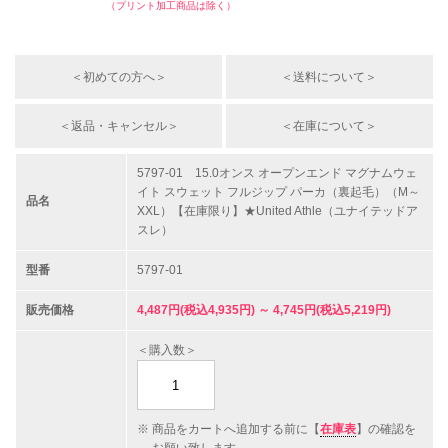
（プリント加工商品は除く）
＜初めての方へ＞
＜送料について＞
＜返品・キャンセル＞
＜在庫について＞
5797-01 15.0オンス オープンエンド マグナムウェ
イト スウェット フルジップ パーカ（裏起毛）（M～
品名
XXL）【在庫限り】★United Athle（ユナイテッドア
スレ）
型番
5797-01
販売価格
4,487円(税込4,935円) ～ 4,745円(税込5,219円)
＜購入数＞
商品をカートへ追加する前に【
在庫表
】の確認を