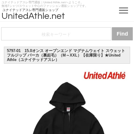
ユナイテッドアスレ専門通販｜United Athle.netへようこそ。
https://www.unitedathle.net
無地Tシャツ/スウェット中心のファッション通販ショップです。
ユナイテッドアスレ専門通販ショップ
UnitedAthle.net
5797-01 15.0オンス オープンエンド マグナムウェイト スウェット
フルジップ パーカ（裏起毛）（M～XXL）【在庫限り】★United
Athle（ユナイテッドアスレ）