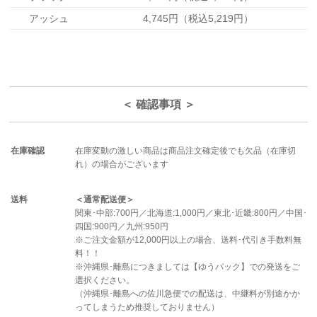
アッシュ
4,745円（税込5,219円）
＜ 確認事項 ＞
在庫確認
在庫変動の激しい商品は商品注文確定後でも欠品（在庫切
れ）の場合がございます
送料
＜通常配送便＞
関東･中部:700円／北海道:1,000円／東北･近畿:800円／中国･
四国:900円／九州:950円
※ご注文金額が12,000円以上の場合、送料･代引き手数料無
料！！
※沖縄県･離島につきましては【ゆうパック】での発送をご
選択ください。
（沖縄県･離島への佐川急便での配送は、中継料が別途かか
ってしまうため推奨しておりません）