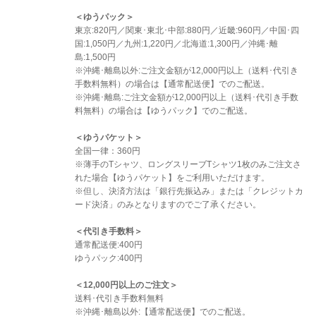
＜ゆうパック＞
東京:820円／関東･東北･中部:880円／近畿:960円／中国･四
国:1,050円／九州:1,220円／北海道:1,300円／沖縄･離
島:1,500円
※沖縄･離島以外:ご注文金額が12,000円以上（送料･代引き
手数料無料）の場合は【通常配送便】でのご配送。
※沖縄･離島:ご注文金額が12,000円以上（送料･代引き手数
料無料）の場合は【ゆうパック】でのご配送。
＜ゆうパケット＞
全国一律：360円
※薄手のTシャツ、ロングスリーブTシャツ1枚のみご注文さ
れた場合【ゆうパケット】をご利用いただけます。
※但し、決済方法は「銀行先振込み」または「クレジットカ
ード決済」のみとなりますのでご了承ください。
＜代引き手数料＞
通常配送便:400円
ゆうパック:400円
＜12,000円以上のご注文＞
送料･代引き手数料無料
※沖縄･離島以外:【通常配送便】でのご配送。