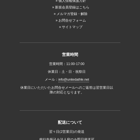
個人情報保護方針
新規会員登録はこちら
メルマガ登録・解除
お問合せフォーム
サイトマップ
営業時間
営業時間：11:00-17:00
休業日：土・日・祝祭日
メール：
info@unitedathle.net
休業日にいただいたお問合せメールへのご返答は翌営業日以
降の対応となります。
配送について
翌々日(2営業日)の発送
銀行先振込み法人宛のみ即日発送可