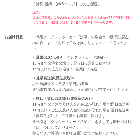
※沖縄･離島:【ゆうパック】でのご配送。
注意）
ご注文確定後、ご注文商品が欠品のため合計購入金額が12,000円を下回
った場合は【送料】および【代引き手数料】がかかります。
お届け日数
「代引き・クレジットカード決済」の場合と「銀行先振込」
の場合によってお届け日数は異なりますのでご注意くださ
い。
＜通常発送(代引き・クレジットカード決済)＞
16時までの注文の場合：翌々日(2営業日)の発送
16時以降の注文の場合：3営業日の発送
＜通常発送(銀行先振込)＞
入金確認後翌々日(2営業日)の発送
※15時以降の入金の場合は入金確認が翌営業日になります。
＜即日・翌日発送(銀行先振込のみ)＞
11時までのご注文及び入金の確認が取れた場合:即日発送可
11時以降でご注文及び入金の確認が取れた場合:翌日発送可
※配送先が法人、団体宛のお客様に限ります。
※代引き、クレジットカード決済につきましては即日出荷対
応はお受けしておりません。
即日発送ご希望のお客様は電話にてご依頼ください。