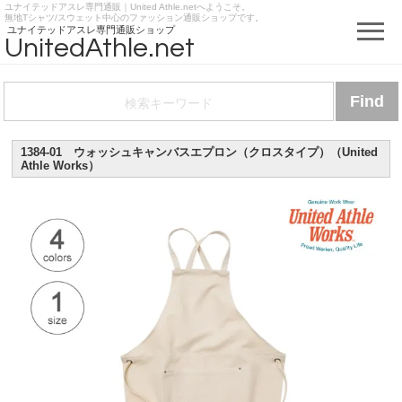
ユナイテッドアスレ専門通販｜United Athle.netへようこそ。
https://www.unitedathle.net
無地Tシャツ/スウェット中心のファッション通販ショップです。
ユナイテッドアスレ専門通販ショップ
UnitedAthle.net
1384-01 ウォッシュキャンバスエプロン（クロスタイプ）（United
Athle Works）