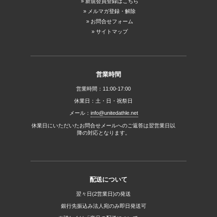
新規会員登録はこちら
メルマガ登録・解除
お問合せフォーム
サイトマップ
営業時間
営業時間：11:00-17:00
休業日：土・日・祝祭日
メール：
info@unitedathle.net
休業日にいただいたお問合せメールへのご返答は翌営業日以
降の対応となります。
配送について
翌々日(2営業日)の発送
銀行先振込み法人宛のみ即日発送可