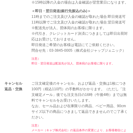
※15時以降の入金の場合は入金確認が翌営業日になります。
＜即日・翌日発送(銀行先振込のみ)＞
11時までのご注文及び入金の確認が取れた場合:即日発送可
11時以降でご注文及び入金の確認が取れた場合:翌日発送可
※配送先が法人、団体宛のお客様に限ります。
※代引き、クレジットカード決済につきましては即日出荷対
応はお受けしておりません。
即日発送ご希望のお客様は電話にてご依頼ください。
問合せ先：03-3845-0005（株式会社ジャップジェニック）
注意）
即日・翌日発送は配送先が法人、団体宛のお客様に限ります。
キャンセル
ご注文確定後のキャンセル、および返品・交換は1枚につき
返品・交換
100円（税込110円）の手数料がかかります。（ただし「注
文確定メール」後でも注文当日の16時（午後4時）までは無
料でキャンセルをお受けいたします。
なお、セール品および在庫限りの商品、ベビー用品、90cm
サイズ以下の商品につきまして返品できませんのでご了承く
ださい。
注意）
メーカー（キャブ株式会社）の返品条件の変更により、お客様都合によ