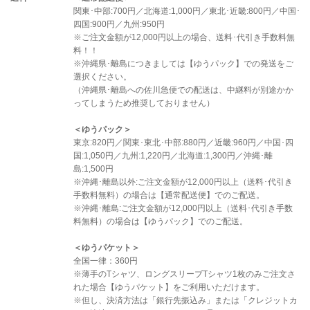
関東･中部:700円／北海道:1,000円／東北･近畿:800円／中国･
四国:900円／九州:950円
※ご注文金額が12,000円以上の場合、送料･代引き手数料無
料！！
※沖縄県･離島につきましては【ゆうパック】での発送をご
選択ください。
（沖縄県･離島への佐川急便での配送は、中継料が別途かか
ってしまうため推奨しておりません）
＜ゆうパック＞
東京:820円／関東･東北･中部:880円／近畿:960円／中国･四
国:1,050円／九州:1,220円／北海道:1,300円／沖縄･離
島:1,500円
※沖縄･離島以外:ご注文金額が12,000円以上（送料･代引き
手数料無料）の場合は【通常配送便】でのご配送。
※沖縄･離島:ご注文金額が12,000円以上（送料･代引き手数
料無料）の場合は【ゆうパック】でのご配送。
＜ゆうパケット＞
全国一律：360円
※薄手のTシャツ、ロングスリーブTシャツ1枚のみご注文さ
れた場合【ゆうパケット】をご利用いただけます。
※但し、決済方法は「銀行先振込み」または「クレジットカ