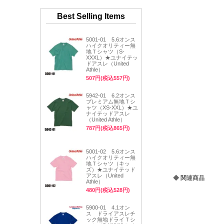
Best Selling Items
5001-01 5.6オンス
ハイクオリティー無
地Ｔシャツ（S-
XXXL）★ユナイテッ
ドアスレ（United
Athle）
507円(税込557円)
5942-01 6.2オンス
プレミアム無地Ｔシ
ャツ（XS-XXL）★ユ
ナイテッドアスレ
（United Athle）
787円(税込865円)
5001-02 5.6オンス
ハイクオリティー無
地Ｔシャツ（キッ
ズ）★ユナイテッド
アスレ（United
◆ 関連商品
Athle）
480円(税込528円)
5900-01 4.1オン
ス ドライアスレチ
ック無地ドライＴシ