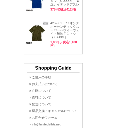
ャツ（S-XXXXL）★
ユナイテッドアスレ
375円(税込412円)
4252-01 7.1オンス
オーセンティックス
ーパーへヴィーウェ
イト無地Ｔシャツ
（XS-XXL）
1,000円(税込1,100
円)
Shopping Guide
» ご購入の手順
» お支払いについて
» 在庫について
» 送料について
» 配送について
» 返品交換・キャンセルについて
» お問合せフォーム
» info@unitedathle.net