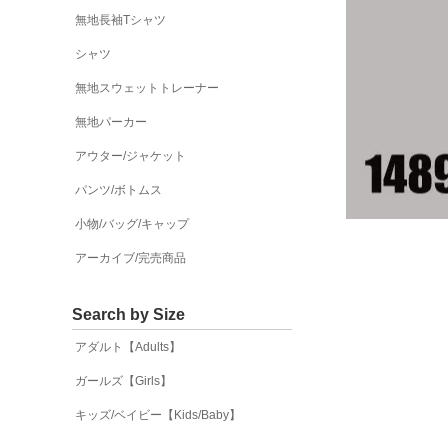
無地長袖Tシャツ
シャツ
無地スウェットトレーナー
無地パーカー
アウター/ジャケット
パンツ/ボトムス
小物/バッグ/キャップ
アーカイブ/完売商品
Search by Size
アダルト【Adults】
ガールズ【Girls】
キッズ/ベイビー【Kids/Baby】