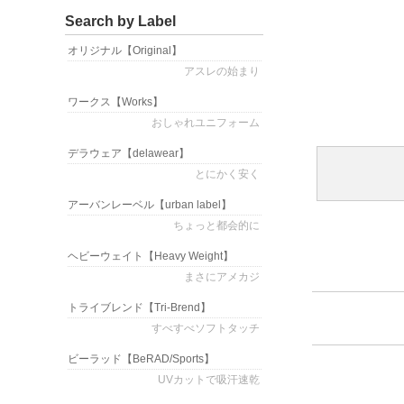
Search by Label
オリジナル
【Original】
アスレの始まり
ワークス
【Works】
おしゃれユニフォーム
デラウェア
【delawear】
とにかく安く
アーバンレーベル
【urban label】
ちょっと都会的に
ヘビーウェイト
【Heavy Weight】
まさにアメカジ
トライブレンド
【Tri-Brend】
すべすべソフトタッチ
ビーラッド
【BeRAD/Sports】
UVカットで吸汗速乾