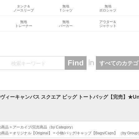
タンク＆
無地
無地
ノースリーブ
Ｔシャツ
ポロシャツ
無地
無地
アウター＆
トレーナー
パーカー
ジャケット
in
 へヴィーキャンバス スクエア ビッグ トートバッグ【完売】★Uni
の商品
>
アーカイブ/完売商品
（by Category）
の商品
>
オリジナル【Original】
>
小物/バッグ/キャップ【Bags/Caps】
（by Grou