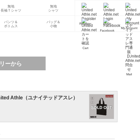
無地
無地
長袖Ｔシャツ
シャツ
パンツ＆
バッグ＆
Register
Login
ボトムス
小物
My Account
Facebook
Cart
Mail
ted Athle（ユナイテッドアスレ）
p）