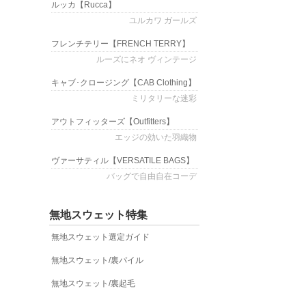
ルッカ
【Rucca】
ユルカワ ガールズ
フレンチテリー
【FRENCH TERRY】
ルーズにネオ ヴィンテージ
キャブ･クロージング
【CAB Clothing】
ミリタリーな迷彩
アウトフィッターズ
【Outfitters】
エッジの効いた羽織物
ヴァーサティル
【VERSATILE BAGS】
バッグで自由自在コーデ
無地スウェット特集
無地スウェット選定ガイド
無地スウェット/裏パイル
無地スウェット/裏起毛