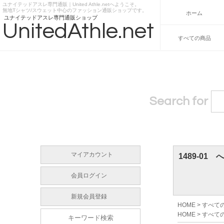
ユナイテッドアスレ専門通販｜United Athle.netへようこそ。
https://www.unitedathle.net
無地Tシャツ/スウェット中心のファッション通販ショップです。
ホーム
ユナイテッドアスレ専門通販ショップ
UnitedAthle.net
すべての商品
Search for
マイアカウント
1489-01
会員ログイン
新規会員登録
HOME
>
すべて
HOME
>
すべて