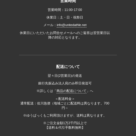
営業時間
営業時間：11:00-17:00
休業日：土・日・祝祭日
メール：
info@unitedathle.net
休業日にいただいたお問合せメールへのご返答は翌営業日以
降の対応となります。
配送について
翌々日(2営業日)の発送
銀行先振込み法人宛のみ即日発送可
※詳しくは「
商品の配送について
」へ
＜配送料金＞
通常配送：佐川急便（地域ごとに配送料は異なります。700
円～
※ゆうぱっくもご利用頂けますが、送料は異なります。
※ご注文金額1万2千円以上で
【送料＆代引手数料無料】