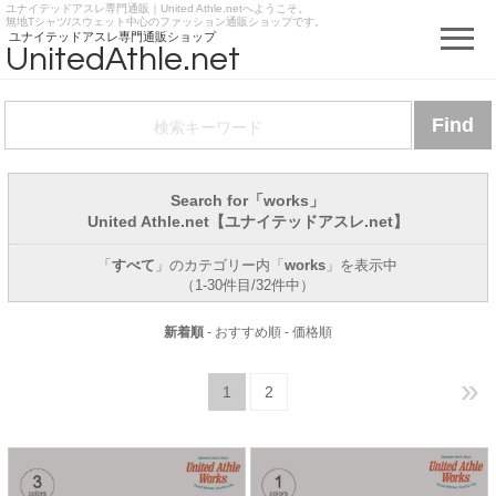
ユナイテッドアスレ専門通販｜United Athle.netへようこそ。
https://www.unitedathle.net
無地Tシャツ/スウェット中心のファッション通販ショップです。
ユナイテッドアスレ専門通販ショップ
UnitedAthle.net
Search for「works」
United Athle.net【ユナイテッドアスレ.net】
「
すべて
」のカテゴリー内「
works
」を表示中
（1-30件目/32件中）
新着順
-
おすすめ順
-
価格順
»
2
1