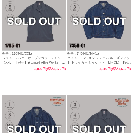
型番：1785-01(XXL)
型番：7456-01(M-XL)
1785-01 シルキーオープンカラーシャツ
7456-01 12.0オンス デニム ルーズフィッ
（XXL）【完売】★United Athle Works（ユ
ト トラッカー ジャケット（M～XL）【完
ナイテッドアスレワークス）
売】★United Athle Works（ユナイテッドア
2,890円(税込3,179円)
4,100円(税込4,510円)
スレワークス）