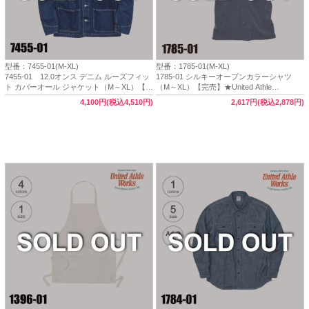
型番：7455-01(M-XL)
型番：1785-01(M-XL)
7455-01 12.0オンス デニム ルーズフィッ
1785-01 シルキーオープンカラーシャツ
ト カバーオール ジャケット（M～XL）【完
（M～XL）【完売】★United Athle
売】★United Athle Works（ユナイテッドア
Works（ユナイテッドアスレワークス）
4,100円(税込4,510円)
2,617円(税込2,878円)
スレワークス）