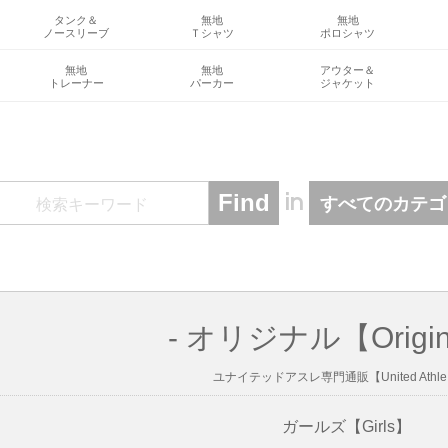
タンク＆
無地
無地
ノースリーブ
Ｔシャツ
ポロシャツ
無地
無地
アウター＆
トレーナー
パーカー
ジャケット
in
- オリジナル【Origin
ユナイテッドアスレ専門通販【United Athle.
ガールズ【Girls】