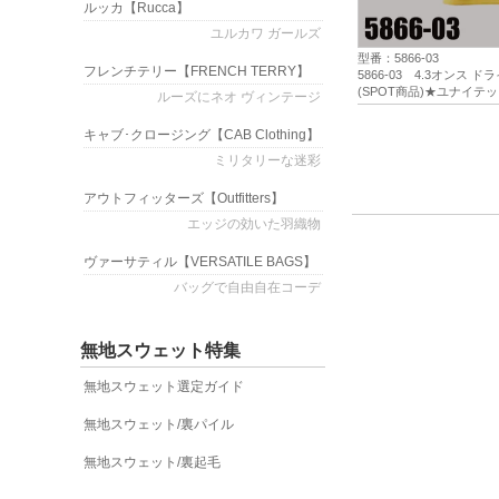
ルッカ
【Rucca】
ユルカワ ガールズ
型番：5866-03
フレンチテリー
【FRENCH TERRY】
5866-03 4.3オン
(SPOT商品)★ユナイテ
ルーズにネオ ヴィンテージ
キャブ･クロージング
【CAB Clothing】
ミリタリーな迷彩
アウトフィッターズ
【Outfitters】
エッジの効いた羽織物
ヴァーサティル
【VERSATILE BAGS】
バッグで自由自在コーデ
無地スウェット特集
無地スウェット選定ガイド
無地スウェット/裏パイル
無地スウェット/裏起毛