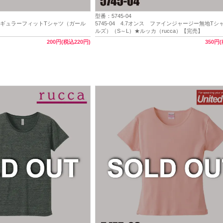
型番：5745-04
 スレギュラーフィットTシャツ（ガール
5745-04 4.7オンス ファインジャージー無地T
ルズ）（S～L）★ルッカ（rucca）【完売】
200円(税込220円)
350円