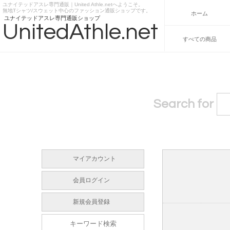
ユナイテッドアスレ専門通販｜United Athle.netへようこそ。
https://www.unitedathle.net
無地Tシャツ/スウェット中心のファッション通販ショップです。
ホーム
ユナイテッドアスレ専門通販ショップ
UnitedAthle.net
すべての商品
Search for
マイアカウント
会員ログイン
新規会員登録