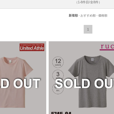
（1-8件目/全8件）
新着順
-
おすすめ順
-
価格順
1