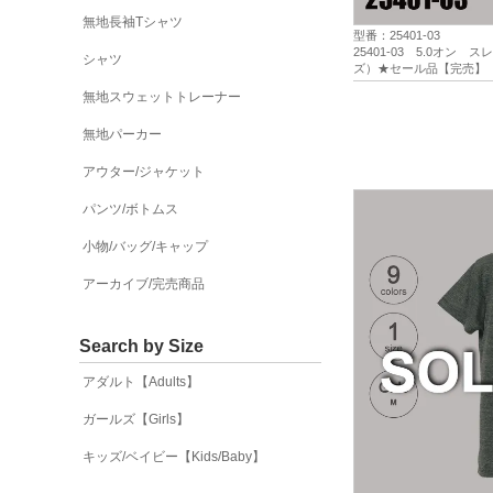
無地長袖Tシャツ
型番：25401-03
25401-03 5.0オン
シャツ
ズ）★セール品【完売】
無地スウェットトレーナー
無地パーカー
アウター/ジャケット
パンツ/ボトムス
小物/バッグ/キャップ
アーカイブ/完売商品
Search by Size
アダルト【Adults】
ガールズ【Girls】
キッズ/ベイビー【Kids/Baby】