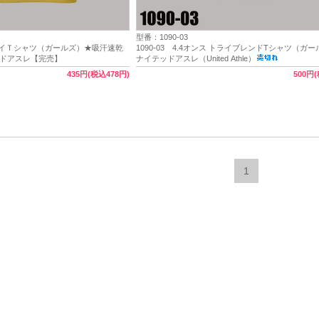
型番：1090-03
ス ドライＴシャツ（ガールズ）★吸汗速乾
1090-03 4.4オンス トライブレンドTシャツ（ガ
ッドアスレ【完売】
ナイテッドアスレ（United Athle）
435円(税込478円)
500円
1