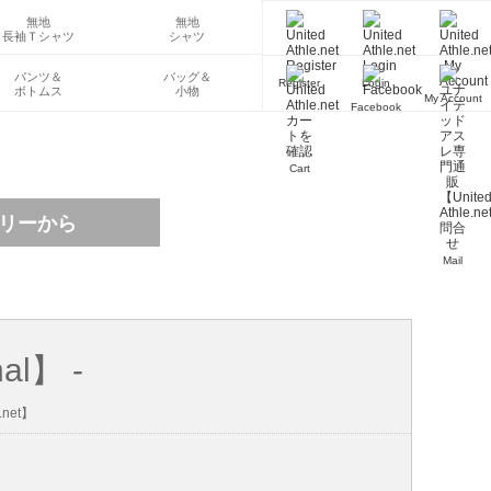
無地
無地
長袖Ｔシャツ
シャツ
パンツ＆
バッグ＆
Register
Login
ボトムス
小物
My Account
Facebook
Cart
Mail
al】 -
net】