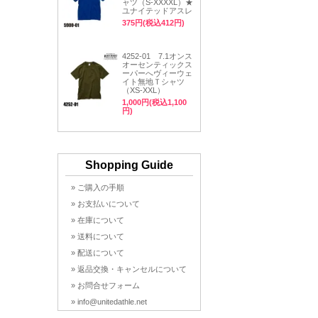
ャツ（S-XXXXL）★
ユナイテッドアスレ
375円(税込412円)
4252-01 7.1オンス
オーセンティックス
ーパーへヴィーウェ
イト無地Ｔシャツ
（XS-XXL）
1,000円(税込1,100
円)
Shopping Guide
» ご購入の手順
» お支払いについて
» 在庫について
» 送料について
» 配送について
» 返品交換・キャンセルについて
» お問合せフォーム
» info@unitedathle.net