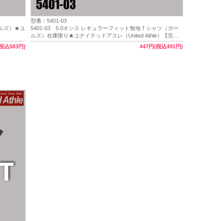
型番：5401-03
ールズ）★ユ
5401-03 5.0オンス レギュラーフィット無地Ｔシャツ（ガー
ルズ）在庫限り★ユナイテッドアスレ（United Athle）【完
売】
(税込583円)
447円(税込491円)