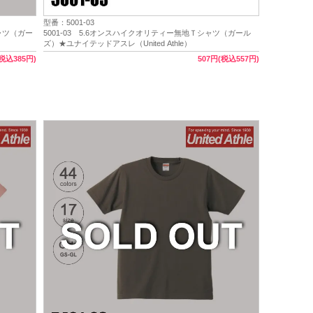
型番：5001-03
シャツ（ガー
5001-03 5.6オンスハイクオリティー無地Ｔシャツ（ガール
ズ）★ユナイテッドアスレ（United Athle）
(税込385円)
507円(税込557円)