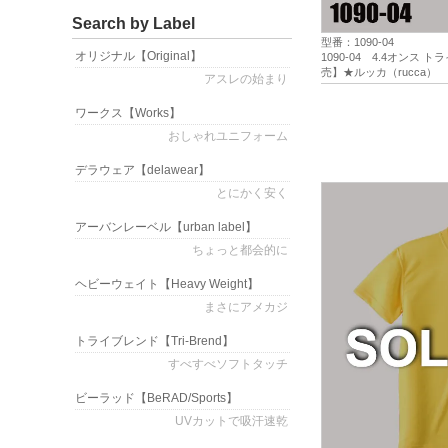
Search by Label
型番：1090-04
オリジナル
【Original】
1090-04 4.4オンス
売】★ルッカ（rucca）
アスレの始まり
ワークス
【Works】
おしゃれユニフォーム
デラウェア
【delawear】
とにかく安く
アーバンレーベル
【urban label】
ちょっと都会的に
ヘビーウェイト
【Heavy Weight】
まさにアメカジ
トライブレンド
【Tri-Brend】
すべすべソフトタッチ
ビーラッド
【BeRAD/Sports】
UVカットで吸汗速乾