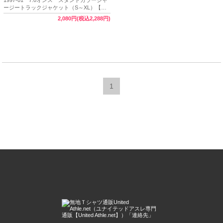
ージートラックジャケット（S～XL）【完
売】 ★BeRAD
2,080円(税込2,288円)
1