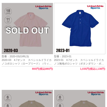
型番：2020-03(GIRLS)
型番：2023-01
2020-03 4.7オンス スペシャルドライカ
2023-01 4.7オンス スペシャルドライカ
ノコポロシャツ（ローブリード）（ウィメ
ノコ無地ポロシャツ（ボタンダウン・ポケ
ンズ）（W-M・W-L）【完売】★United
ット付・ノンブリード）（XS～5XL）
800円(税込880円)
1,035円(税込1,138円)
Athle Sports（ユナイテッドアスレスポー
★United Athle Sports（ユナイテッドアスレ
ツ）
スポーツ）