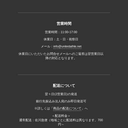
営業時間
営業時間：11:00-17:00
休業日：土・日・祝祭日
メール：
info@unitedathle.net
休業日にいただいたお問合せメールへのご返答は翌営業日以
降の対応となります。
配送について
翌々日(2営業日)の発送
銀行先振込み法人宛のみ即日発送可
※詳しくは「
商品の配送について
」へ
＜配送料金＞
通常配送：佐川急便（地域ごとに配送料は異なります。700
円～