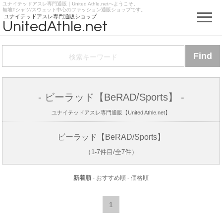
ユナイテッドアスレ専門通販｜United Athle.netへようこそ。
https://www.unitedathle.net
無地Tシャツ/スウェット中心のファッション通販ショップです。
ユナイテッドアスレ専門通販ショップ
UnitedAthle.net
- ビーラッド【BeRAD/Sports】 -
ユナイテッドアスレ専門通販【United Athle.net】
ビーラッド【BeRAD/Sports】
（1-7件目/全7件）
新着順
-
おすすめ順
-
価格順
1