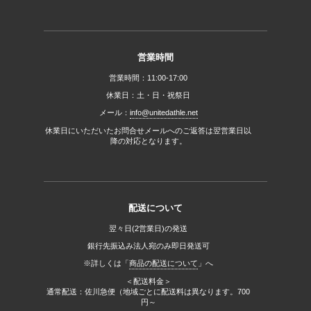
営業時間
営業時間：11:00-17:00
休業日：土・日・祝祭日
メール：
info@unitedathle.net
休業日にいただいたお問合せメールへのご返答は翌営業日以
降の対応となります。
配送について
翌々日(2営業日)の発送
銀行先振込み法人宛のみ即日発送可
※詳しくは「
商品の配送について
」へ
＜配送料金＞
通常配送：佐川急便（地域ごとに配送料は異なります。700
円～