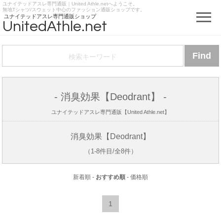
ユナイテッドアスレ専門通販｜United Athle.netへようこそ。
https://www.unitedathle.net
無地Tシャツ/スウェット中心のファッション通販ショップです。
ユナイテッドアスレ専門通販ショップ
UnitedAthle.net
- 消臭効果【Deodrant】 -
ユナイテッドアスレ専門通販【United Athle.net】
消臭効果【Deodrant】
（1-8件目/全8件）
新着順
-
おすすめ順
-
価格順
1